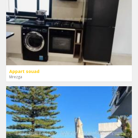
Appart souad
Mrezga