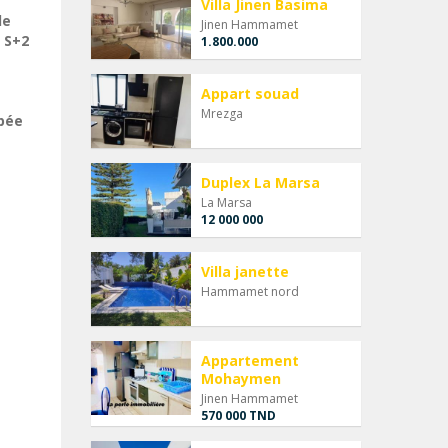
Villa Jinen Basima
le
Jinen Hammamet
 S+2
1.800.000
Appart souad
Mrezga
ipée
Duplex La Marsa
La Marsa
12 000 000
Villa janette
Hammamet nord
Appartement
Mohaymen
Jinen Hammamet
570 000 TND