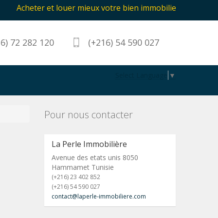
Acheter et louer mieux votre bien immobilier avec la Perle 
6) 72 282 120
(+216) 54 590 027
Select Language
▼
Pour nous contacter
La Perle Immobilière
Avenue des etats unis 8050
Hammamet Tunisie
(+216) 23 402 852
(+216) 54 590 027
contact@laperle-immobiliere.com