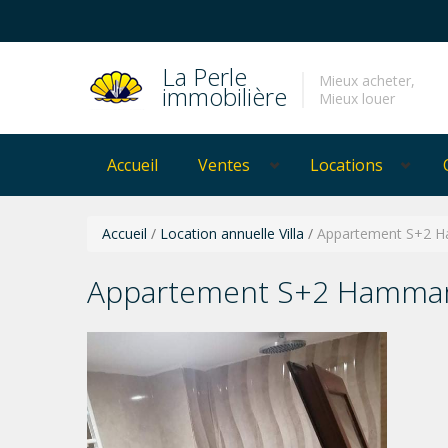
La Perle
Mieux acheter,
immobilière
Mieux louer
Accueil
Ventes
Locations
Accueil
/
Location annuelle Villa
/
Appartement S+2 
Appartement S+2 Hammam