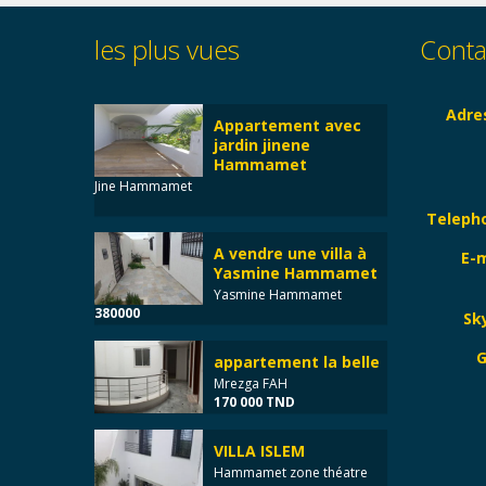
les plus vues
Conta
Adre
Appartement avec
jardin jinene
Hammamet
Jine Hammamet
Teleph
A vendre une villa à
E-m
Yasmine Hammamet
Yasmine Hammamet
380000
Sk
G
appartement la belle
Mrezga FAH
170 000 TND
VILLA ISLEM
Hammamet zone théatre