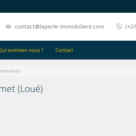
contact@laperle-immobiliere.com
(+21
Qui sommes-nous ?
Contact
Hammamet
et (Loué)