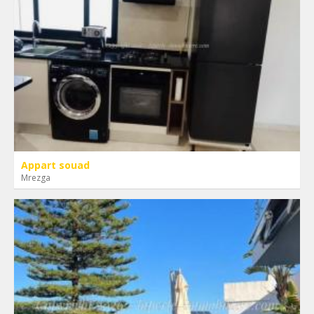
Appart souad
Mrezga