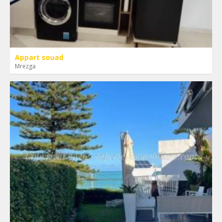
Appart souad
Mrezga