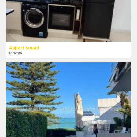
Appart souad
Mrezga