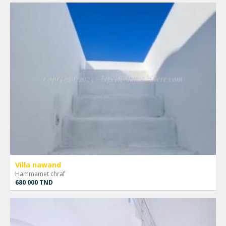
Villa nawand
Hammamet chraf
680 000 TND