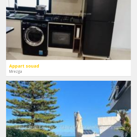
Appart souad
Mrezga