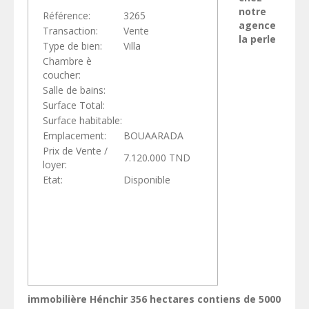
notre
Référence:
3265
agence
Transaction:
Vente
la perle
Type de bien:
Villa
Chambre è
coucher:
Salle de bains:
Surface Total:
Surface habitable:
Emplacement:
BOUAARADA
Prix de Vente /
7.120.000 TND
loyer:
Etat:
Disponible
immobilière Hénchir 356 hectares contiens de 5000